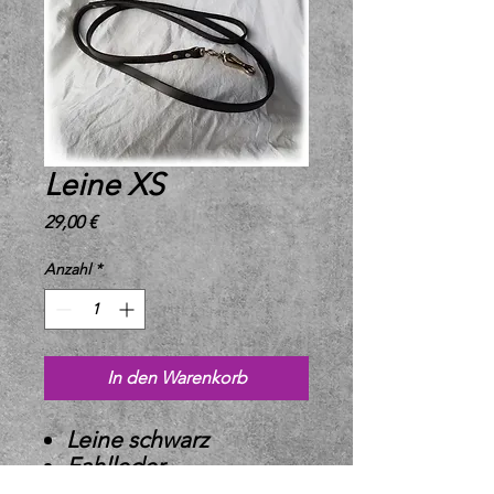
Leine XS
Preis
29,00 €
Anzahl
*
In den Warenkorb
Leine schwarz
Fahlleder
Karabiner vernickelt