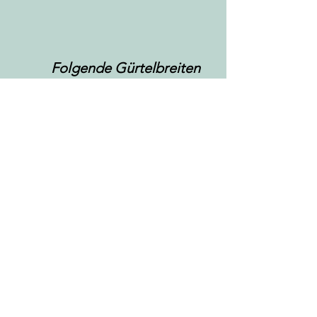
Folgende Gürtelbreiten
stehen zur Auswahl:
1,0 cm
2,0 cm
2,5 cm
3,0 cm
3,5 cm
4,0 cm
4,5 cm
5,0 cm