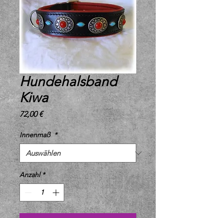
Hundehalsband
Kiwa
Preis
72,00 €
Innenmaß
*
Anzahl
*