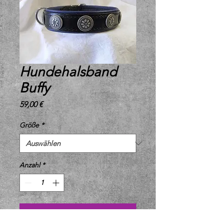
Hundehalsband
Buffy
Preis
59,00 €
Größe
*
Anzahl
*
In den Warenkorb