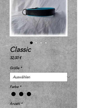
Classic
Preis
32,00 €
Größe
*
Farbe
*
Anzahl
*