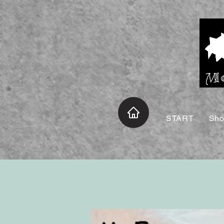
START
Sh