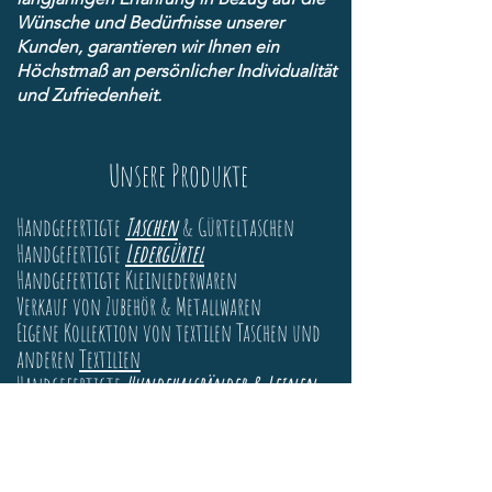
Wünsche und Bedürfnisse unserer
Kunden, garantieren wir Ihnen ein
Höchstmaß an persönlicher Individualität
und Zufriedenheit.
Uns
ere Produkte
Handgefertigte
Taschen
& Gürteltaschen
Handgefertigte
Ledergürtel
Handgefertigte Kleinlederwaren
Verkauf von Zubehör & Metallwaren
Eigene Kollektion von textilen Taschen und
anderen
Textilien
Handgefertigte
Hundehalsbänder & Leinen
Anfertigungen & Reparaturen